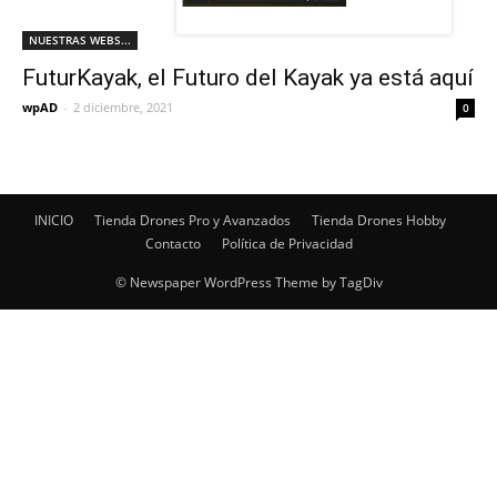
NUESTRAS WEBS...
FuturKayak, el Futuro del Kayak ya está aquí
wpAD
-
2 diciembre, 2021
0
INICIO
Tienda Drones Pro y Avanzados
Tienda Drones Hobby
Contacto
Política de Privacidad
© Newspaper WordPress Theme by TagDiv