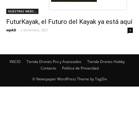
NUESTRAS WEBS...
FuturKayak, el Futuro del Kayak ya está aquí
wpAD
-
2 diciembre, 2021
0
INICIO
Tienda Drones Pro y Avanzados
Tienda Drones Hobby
Contacto
Política de Privacidad
© Newspaper WordPress Theme by TagDiv