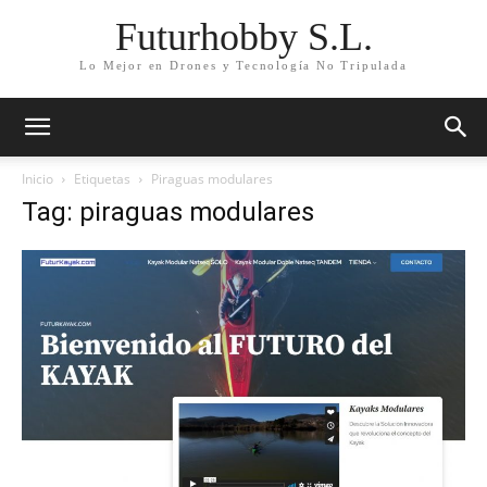
Futurhobby S.L.
Lo Mejor en Drones y Tecnología No Tripulada
Inicio
Etiquetas
Piraguas modulares
Tag: piraguas modulares