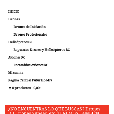
INICIO
Drones
Drones de Iniciación
Drones Profesionales
Helicópteros RC
Repuestos Drones y Helicópteros RC
Aviones RC
Recambios Aviones RC
Mi cuenta
Página Central FuturHobby
0 productos
0,00€
¿NO ENCUENTRAS LO QUE BUSCAS? Drones
DJI, Drones Yuneec, etc, TENEMOS TAMBIÉN