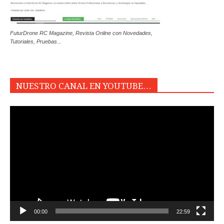
FuturDrone RC Magazine, Revista Online con Novedades,
Tutoriales, Pruebas...
NUESTRO CANAL EN YOUTUBE…
Reproductor
de
vídeo
00:00
22:59