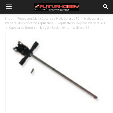
Inicio
Repuestos Multicópteros y Helicópteros RC
Helicopteros
Walkera Multicopteros repuestos
Repuestos y Mejoras Walkera 4-3
Cabeza de Rotor con Eje y 2 x Rodamiento – Walkera 4-3