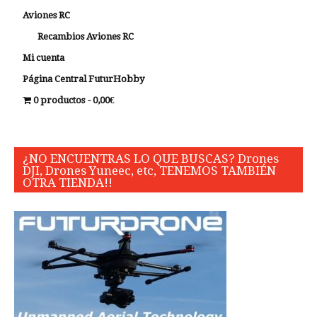
Aviones RC
Recambios Aviones RC
Mi cuenta
Página Central FuturHobby
0 productos
0,00€
¿NO ENCUENTRAS LO QUE BUSCAS? Drones
DJI, Drones Yuneec, etc, TENEMOS TAMBIÉN
OTRA TIENDA!!