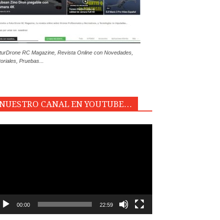
turDrone RC Magazine, Revista Online con Novedades,
toriales, Pruebas...
NUESTRO CANAL EN YOUTUBE…
productor
e
deo
00:00
22:59