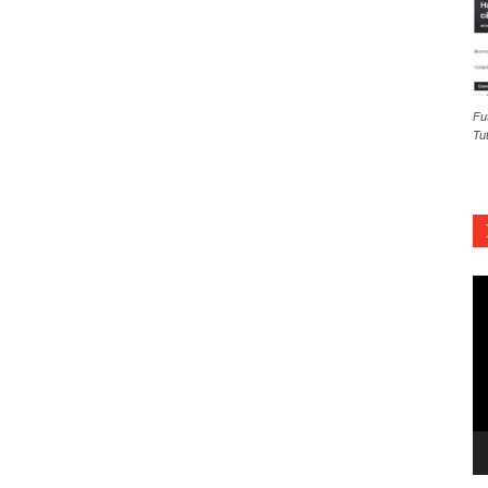
Fu
Tu
Re
d
ví