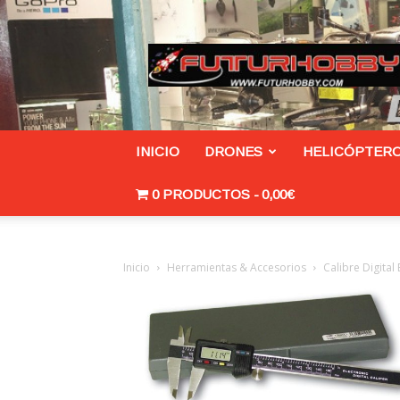
Futurhobby.com/tienda
INICIO
DRONES
HELICÓPTERO
0 PRODUCTOS
0,00€
Inicio
Herramientas & Accesorios
Calibre Digital