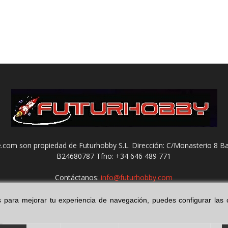
com son propiedad de Futurhobby S.L. Dirección: C/Monasterio 8 Ba
B24680787 Tfno: +34 646 489 771
Contáctanos:
info@futurhobby.com
ies para mejorar tu experiencia de navegación, puedes configurar la