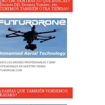
¿NO ENCUENTRAS LO QUE BUSCAS?
Drones DJI, Drones Yuneec, etc,
TENEMOS TAMBIÉN OTRA TIENDA!!
DOS LOS DRONES PROFESIONALES Y SEMI
OFESIONALES EN NUESTRA TIENDA
UTURDRONE.COM
¿SABÍAS QUE TAMBIÉN VENDEMOS
KAYAKS?