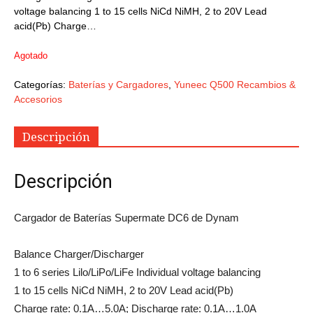
voltage balancing 1 to 15 cells NiCd NiMH, 2 to 20V Lead
acid(Pb) Charge…
Agotado
Categorías:
Baterías y Cargadores
,
Yuneec Q500 Recambios &
Accesorios
Descripción
Descripción
Cargador de Baterías Supermate DC6 de Dynam
Balance Charger/Discharger
1 to 6 series Lilo/LiPo/LiFe Individual voltage balancing
1 to 15 cells NiCd NiMH, 2 to 20V Lead acid(Pb)
Charge rate: 0.1A…5.0A; Discharge rate: 0.1A…1.0A