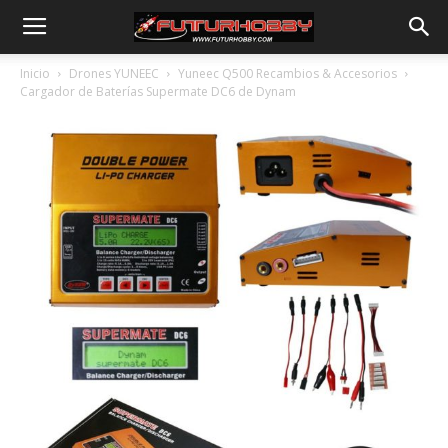
Inicio
Drones YUNEEC
Yuneec Q500 Recambios & Accesorios
Cargador de Baterías Supermate DC6 de Dynam