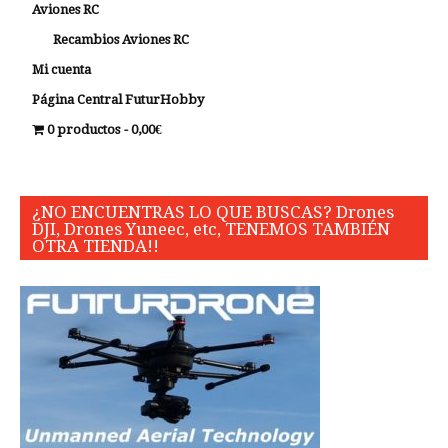
Aviones RC
Recambios Aviones RC
Mi cuenta
Página Central FuturHobby
0 productos
0,00€
¿NO ENCUENTRAS LO QUE BUSCAS? Drones
DJI, Drones Yuneec, etc, TENEMOS TAMBIÉN
OTRA TIENDA!!