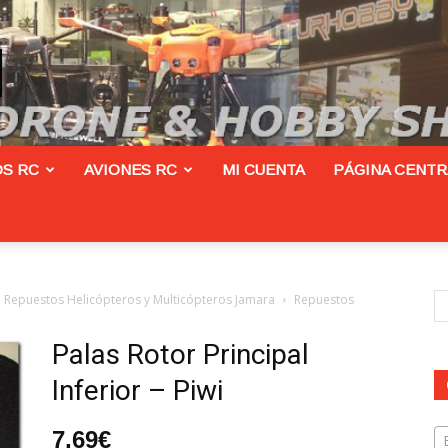
S RC
AVIONES RC
MI CUENTA
PÁGINA CENT
Repuestos Helicópteros y Multicópteros Jamara
Repuestos
Palas Rotor Principal
Inferior – Piwi
7,69
€