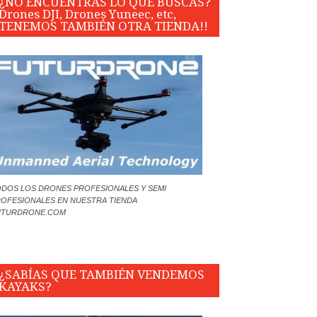
¿NO ENCUENTRAS LO QUE BUSCAS?
Drones DJI, Drones Yuneec, etc,
TENEMOS TAMBIÉN OTRA TIENDA!!
DOS LOS DRONES PROFESIONALES Y SEMI
OFESIONALES EN NUESTRA TIENDA
UTURDRONE.COM
¿SABÍAS QUE TAMBIÉN VENDEMOS
KAYAKS?