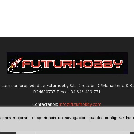
com son propiedad de Futurhobby S.L. Dirección: C/Monasterio 8 Ba
B24680787 Tfno: +34 646 489 771
Contáctanos:
info@futurhobby.com
ies para mejorar tu experiencia de navegación, puedes configurar la