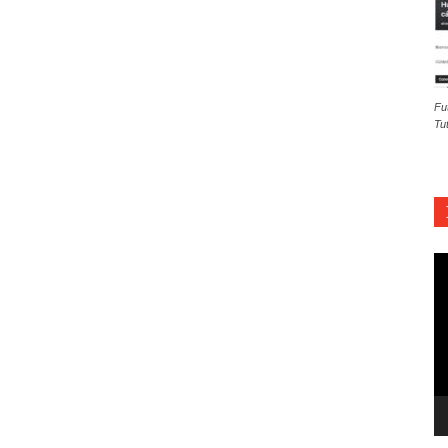
Fu
Tu
Re
d
ví