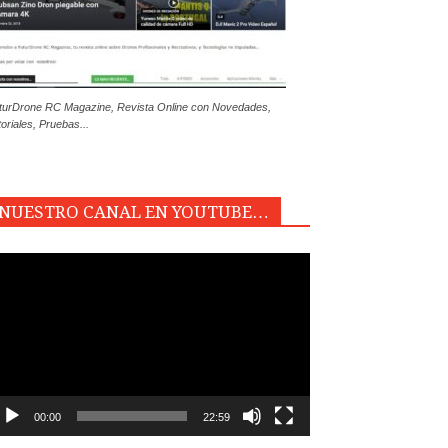
turDrone RC Magazine, Revista Online con Novedades,
toriales, Pruebas...
NUESTRO CANAL EN YOUTUBE…
productor
e
deo
00:00
22:59