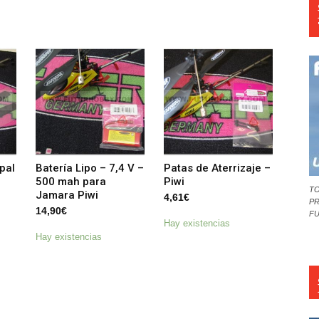
pal
Batería Lipo – 7,4 V –
Patas de Aterrizaje –
500 mah para
Piwi
TO
Jamara Piwi
4,61
€
PR
14,90
€
F
Hay existencias
Hay existencias