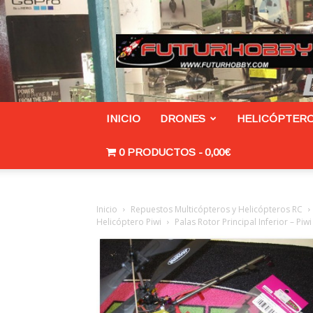
Futurhobby.com/tienda
INICIO
DRONES
HELICÓPTERO
0 PRODUCTOS
0,00€
Inicio
Repuestos Multicópteros y Helicópteros RC
Helicóptero Piwi
Palas Rotor Principal Inferior – Piwi