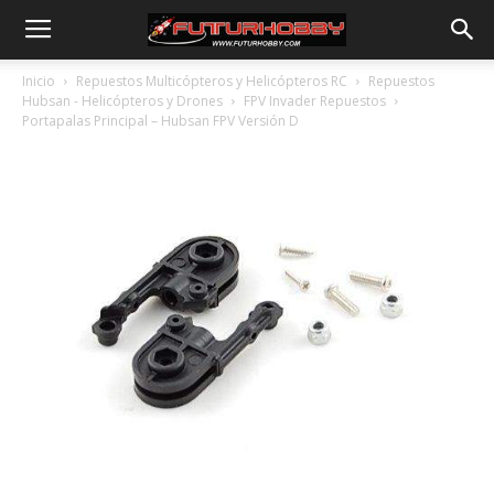
Inicio
Repuestos Multicópteros y Helicópteros RC
Repuestos
Hubsan - Helicópteros y Drones
FPV Invader Repuestos
Portapalas Principal – Hubsan FPV Versión D