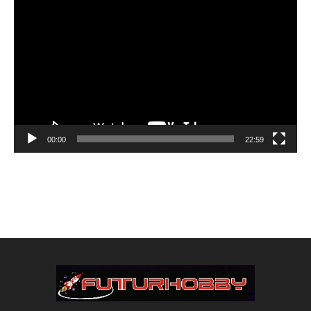
de
vídeo
00:00
22:59