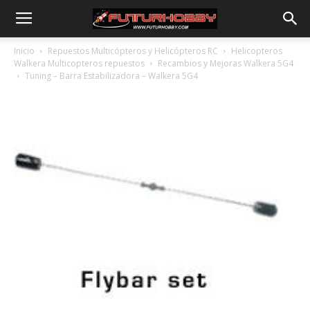
Inicio
Repuestos Multicópteros y Helicópteros RC
Helicopteros
Walkera Multicopteros repuestos
Recambios y Mejoras Walkera 5G4
Tuning – Barra Estabilizadora – Walkera 5G4