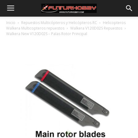
Inicio
Repuestos Multicópteros y Helicópteros RC
Helicopteros
Walkera Multicopteros repuestos
Walkera V120D02S Repuestos
Walkera New V120D02S – Palas Rotor Principal