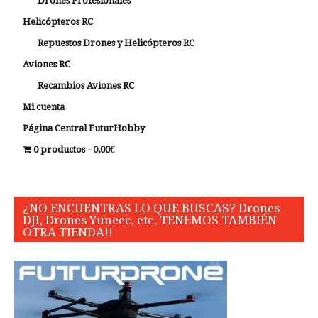
Drones Profesionales
Helicópteros RC
Repuestos Drones y Helicópteros RC
Aviones RC
Recambios Aviones RC
Mi cuenta
Página Central FuturHobby
0 productos
0,00€
¿NO ENCUENTRAS LO QUE BUSCAS? Drones
DJI, Drones Yuneec, etc, TENEMOS TAMBIÉN
OTRA TIENDA!!