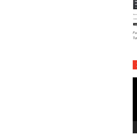
Fu
Tu
Re
d
ví