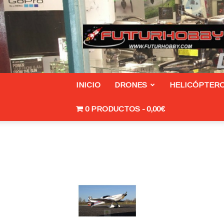
Futurhobby.com/tienda
INICIO
DRONES
HELICÓPTERO
0 PRODUCTOS
0,00€