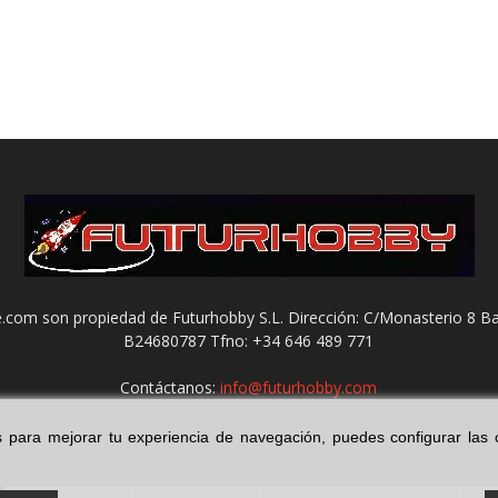
com son propiedad de Futurhobby S.L. Dirección: C/Monasterio 8 Ba
B24680787 Tfno: +34 646 489 771
Contáctanos:
info@futurhobby.com
ies para mejorar tu experiencia de navegación, puedes configurar la