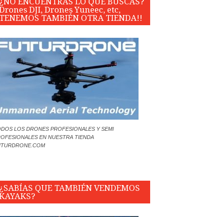
¿NO ENCUENTRAS LO QUE BUSCAS?
Drones DJI, Drones Yuneec, etc,
TENEMOS TAMBIÉN OTRA TIENDA!!
DOS LOS DRONES PROFESIONALES Y SEMI
OFESIONALES EN NUESTRA TIENDA
UTURDRONE.COM
¿SABÍAS QUE TAMBIÉN VENDEMOS
KAYAKS?