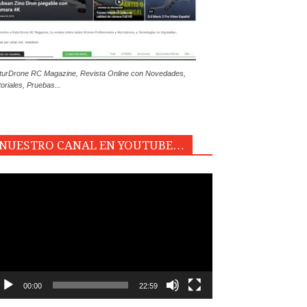
turDrone RC Magazine, Revista Online con Novedades,
toriales, Pruebas...
NUESTRO CANAL EN YOUTUBE…
productor
e
deo
00:00
22:59