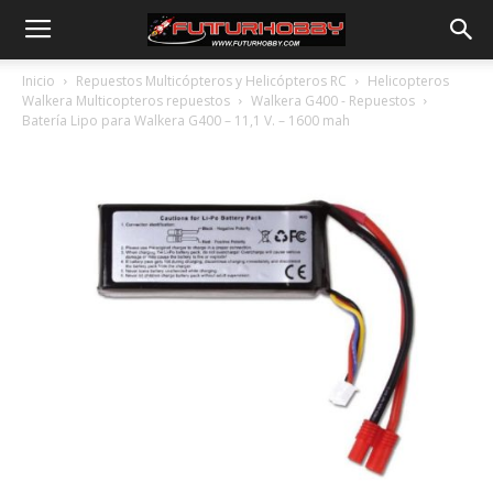
Inicio
Repuestos Multicópteros y Helicópteros RC
Helicopteros
Walkera Multicopteros repuestos
Walkera G400 - Repuestos
Batería Lipo para Walkera G400 – 11,1 V. – 1600 mah