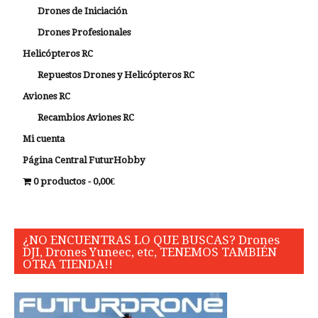
Drones de Iniciación
Drones Profesionales
Helicópteros RC
Repuestos Drones y Helicópteros RC
Aviones RC
Recambios Aviones RC
Mi cuenta
Página Central FuturHobby
0 productos
0,00€
¿NO ENCUENTRAS LO QUE BUSCAS? Drones
DJI, Drones Yuneec, etc, TENEMOS TAMBIÉN
OTRA TIENDA!!