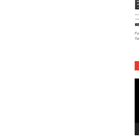
Fu
Tu
Re
d
ví