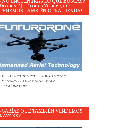
¿NO ENCUENTRAS LO QUE BUSCAS?
Drones DJI, Drones Yuneec, etc,
TENEMOS TAMBIÉN OTRA TIENDA!!
DOS LOS DRONES PROFESIONALES Y SEMI
OFESIONALES EN NUESTRA TIENDA
UTURDRONE.COM
¿SABÍAS QUE TAMBIÉN VENDEMOS
KAYAKS?