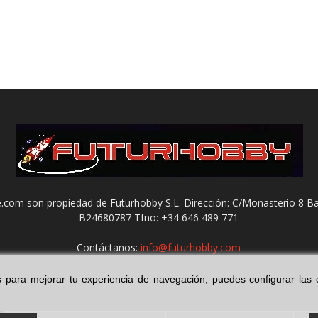
com son propiedad de Futurhobby S.L. Dirección: C/Monasterio 8 Ba
B24680787 Tfno: +34 646 489 771
Contáctanos:
info@futurhobby.com
ies para mejorar tu experiencia de navegación, puedes configurar la