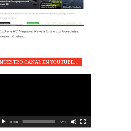
turDrone RC Magazine, Revista Online con Novedades,
toriales, Pruebas...
NUESTRO CANAL EN YOUTUBE…
productor
e
deo
00:00
22:59