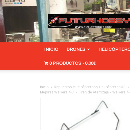
Futurhobby.com/tienda
INICIO
DRONES
HELICÓPTERO
0 PRODUCTOS
0,00€
Inicio
Repuestos Multicópteros y Helicópteros RC
Mejoras Walkera 4-3
Tren de Aterrizaje – Walkera 4