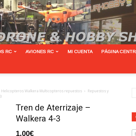
S RC
AVIONES RC
MI CUENTA
PÁGINA CENT
Helicopteros Walkera Multicopteros repuestos
Repuestos y
-3
Tren de Aterrizaje –
Walkera 4-3
1,00
€