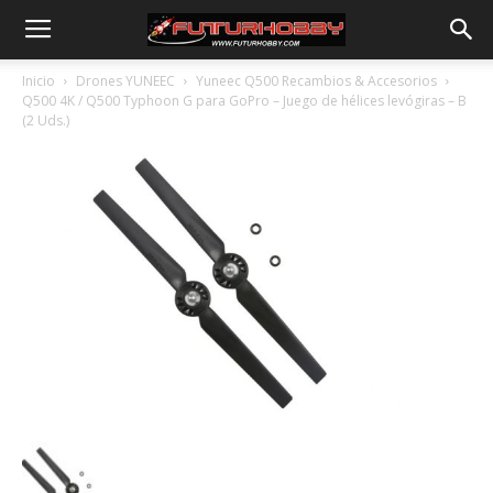
Inicio
Drones YUNEEC
Yuneec Q500 Recambios & Accesorios
Q500 4K / Q500 Typhoon G para GoPro – Juego de hélices levógiras – B
(2 Uds.)