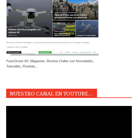
FuturDrone RC Magazine, Revista Online con Novedades,
Tutoriales, Pruebas...
NUESTRO CANAL EN YOUTUBE…
Reproductor
de
vídeo